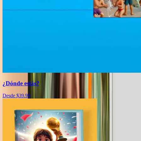
¿Dónde estás?
Desde $39.99