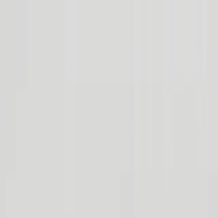
Ahorra 20% al pedir 2 o más libros
Crea tu libro
Tus Libros
Nuestros libros
Niños
Adultos
Ocasión
US
La vuelta al mundo
4.9 (1,504+ reviews)
Una historia por todo el planeta moldeada por completo por tu
peque