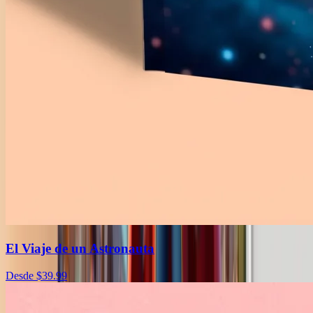
El Viaje de un Astronauta
Desde $39.99